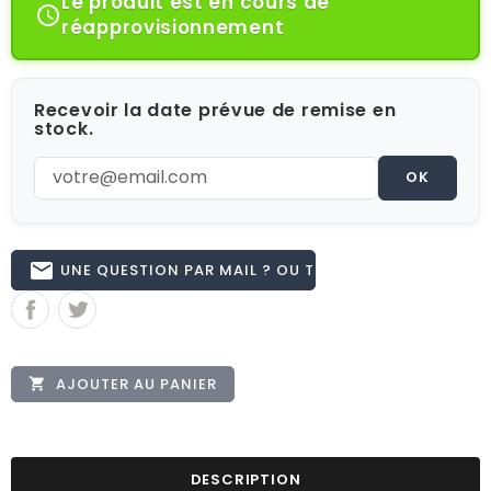
Le produit est en cours de

réapprovisionnement
Recevoir la date prévue de remise en
stock.
OK
email
UNE QUESTION PAR MAIL ? OU TÉL 02.51.62.16.59
AJOUTER AU PANIER

DESCRIPTION