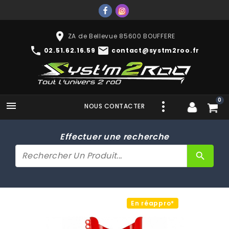
place
ZA de Bellevue 85600 BOUFFERE
phone
mail
02.51.62.16.59
contact@systm2roo.fr
0

NOUS CONTACTER
Effectuer une recherche
search
En réappro*