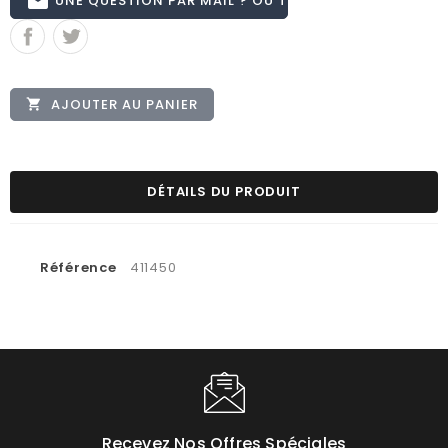
email
AJOUTER AU PANIER

DÉTAILS DU PRODUIT
Référence
411450
Recevez Nos Offres Spéciales