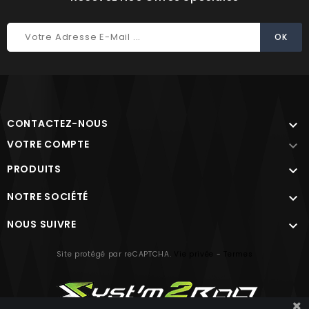
CONTACTEZ-NOUS

VOTRE COMPTE

PRODUITS

NOTRE SOCIÉTÉ

NOUS SUIVRE

Site protégé par reCAPTCHA.
Vie privée
-
Termes