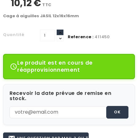
10,12 €
TTC
Cage à aiguilles JASIL 12x16x16mm
Quantité
Reference :
411450
Le produit est en cours de

réapprovisionnement
Recevoir la date prévue de remise en
stock.
OK
UNE QUESTION PAR MAIL ? OU TÉL 02.51.62.16.59