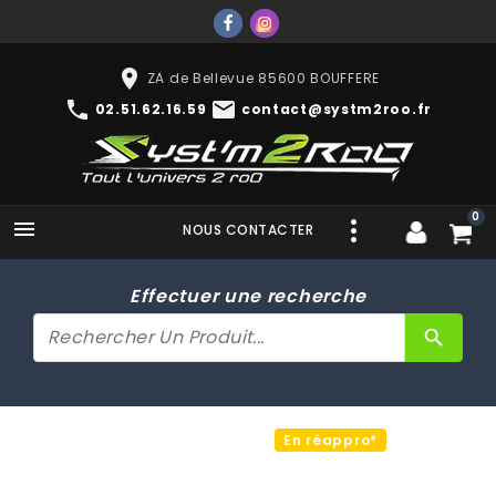
place
ZA de Bellevue 85600 BOUFFERE
phone
mail
02.51.62.16.59
contact@systm2roo.fr
0

NOUS CONTACTER
Effectuer une recherche
search
En réappro*