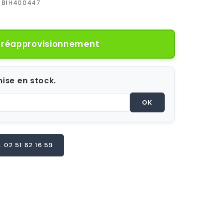
BIH400447
e réapprovisionnement
ise en stock.
OK
02.51.62.16.59