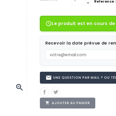
Reference :
Le produit est en cours d

Recevoir la date prévue de rem
email
UNE QUESTION PAR MAIL ? OU TÉL 

AJOUTER AU PANIER
