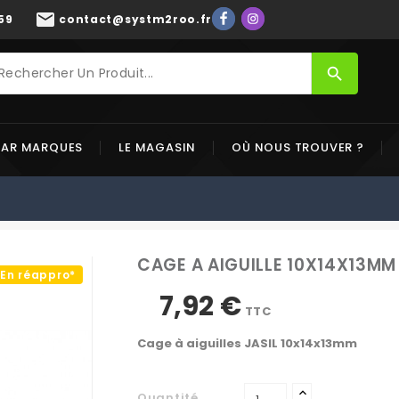
mail
59
contact@systm2roo.fr
search
PAR MARQUES
LE MAGASIN
OÙ NOUS TROUVER ?
CAGE A AIGUILLE 10X14X13MM
En réappro*
7,92 €
TTC
Cage à aiguilles JASIL 10x14x13mm
Quantité