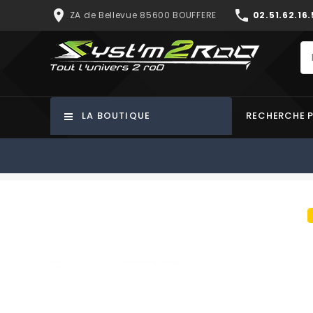
place
phone
ZA de Bellevue 85600 BOUFFERE
02.51.62.16.
LA BOUTIQUE
RECHERCHE 