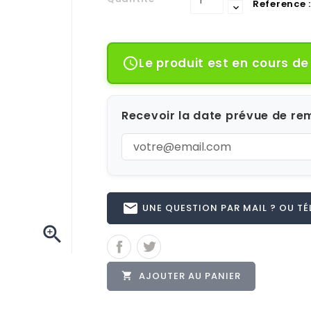
Reference :
Le produit est en cours d

Recevoir la date prévue de rem
email
UNE QUESTION PAR MAIL ? OU TÉL 

AJOUTER AU PANIER
