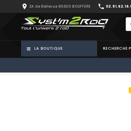
place
phone
ZA de Bellevue 85600 BOUFFERE
02.51.62.16.
LA BOUTIQUE
RECHERCHE 