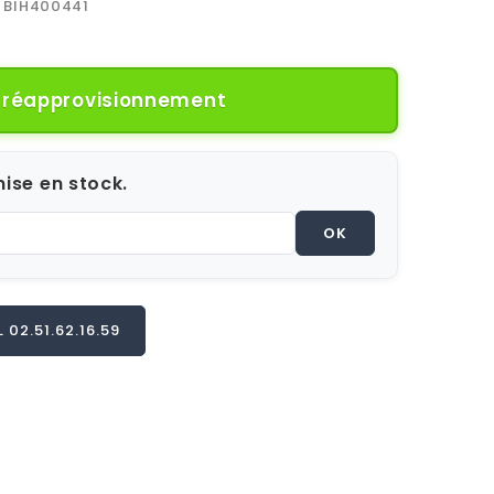
BIH400441
e réapprovisionnement
ise en stock.
OK
02.51.62.16.59