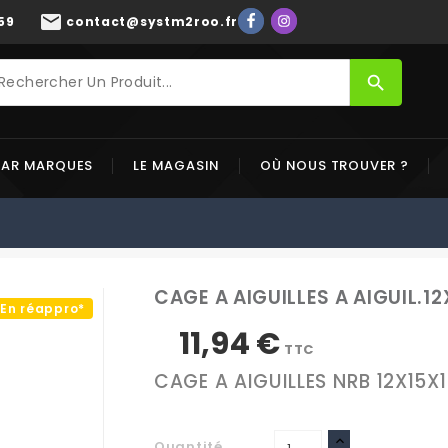
mail
59
contact@systm2roo.fr
search
PAR MARQUES
LE MAGASIN
OÙ NOUS TROUVER ?
CAGE A AIGUILLES A AIGUIL.1
En réappro*
11,94 €
TTC
CAGE A AIGUILLES NRB 12X15X1
Quantité