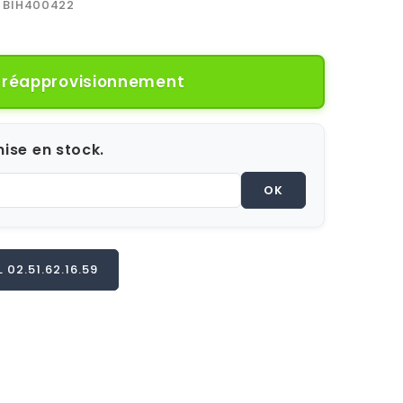
BIH400422
e réapprovisionnement
ise en stock.
OK
02.51.62.16.59