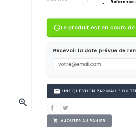
Reference :
Le produit est en cours d

Recevoir la date prévue de rem
email
UNE QUESTION PAR MAIL ? OU TÉL 

AJOUTER AU PANIER
