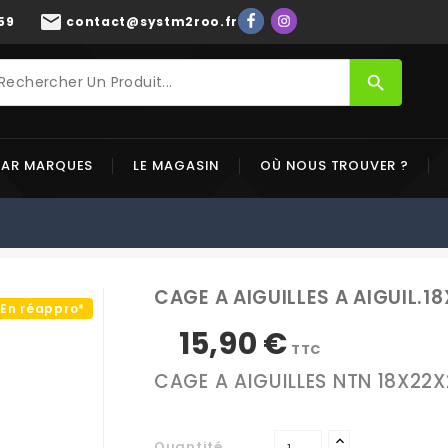
mail
59
contact@systm2roo.fr
search
PAR MARQUES
LE MAGASIN
OÙ NOUS TROUVER ?
CAGE A AIGUILLES A AIGUIL.1
En réappro*
15,90 €
TTC
CAGE A AIGUILLES NTN 18X22X
Quantité