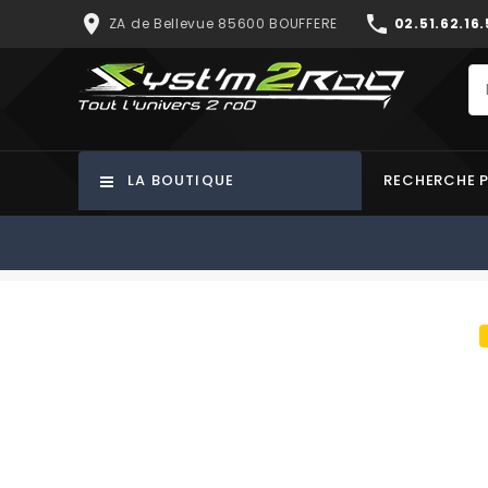
place
phone
ZA de Bellevue 85600 BOUFFERE
02.51.62.16.
LA BOUTIQUE
RECHERCHE 