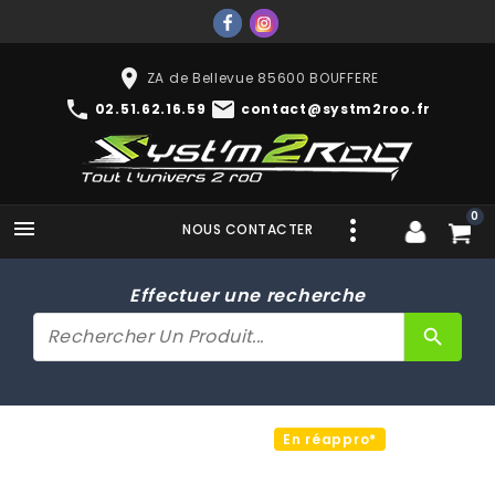
place
ZA de Bellevue 85600 BOUFFERE
phone
mail
02.51.62.16.59
contact@systm2roo.fr
0

NOUS CONTACTER
Effectuer une recherche
search
En réappro*