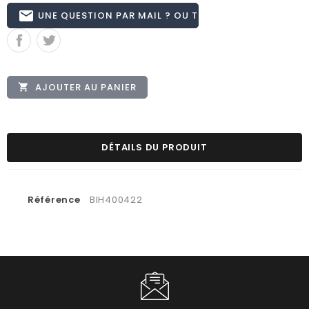
email
UNE QUESTION PAR MAIL ? OU TÉL 02.51.62.16.59
AJOUTER AU PANIER

DÉTAILS DU PRODUIT
Référence
BIH400422