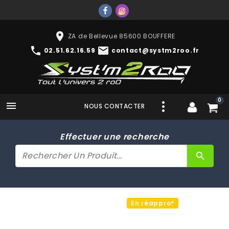
place
ZA de Bellevue 85600 BOUFFERE
phone
mail
02.51.62.16.59
contact@systm2roo.fr
0

NOUS CONTACTER
Effectuer une recherche
search
En réappro*