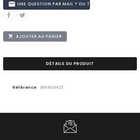
email
UNE QUESTION PAR MAIL ? OU TÉL 02.51.62.16.59
AJOUTER AU PANIER

DÉTAILS DU PRODUIT
Référence
BIH400421