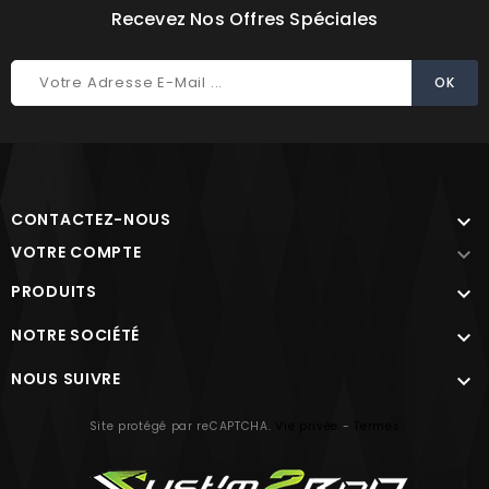
Recevez Nos Offres Spéciales
CONTACTEZ-NOUS

VOTRE COMPTE

PRODUITS

NOTRE SOCIÉTÉ

NOUS SUIVRE

Site protégé par reCAPTCHA.
Vie privée
-
Termes