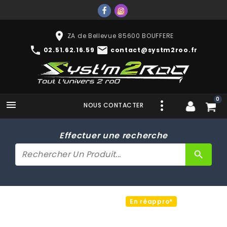
place
ZA de Bellevue 85600 BOUFFERE
phone
mail
02.51.62.16.59
contact@systm2roo.fr
0

NOUS CONTACTER
Effectuer une recherche
search
En réappro*