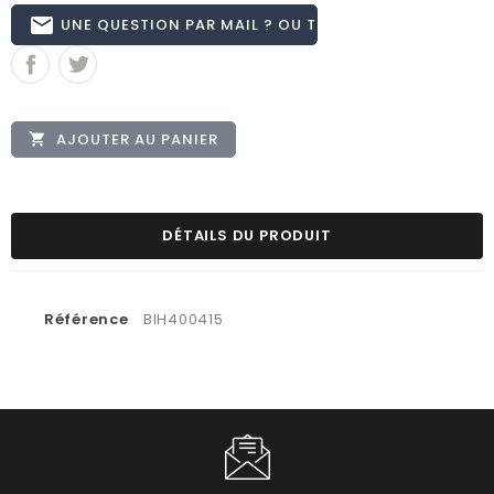
email
UNE QUESTION PAR MAIL ? OU TÉL 02.51.62.16.59
AJOUTER AU PANIER

DÉTAILS DU PRODUIT
Référence
BIH400415