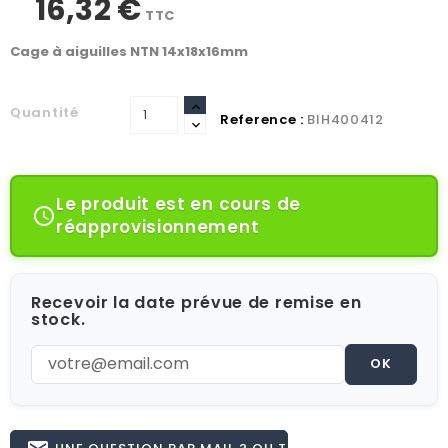
16,32 €
TTC
Cage à aiguilles NTN 14x18x16mm
Quantité
Reference :
BIH400412
Le produit est en cours de

réapprovisionnement
Recevoir la date prévue de remise en
stock.
OK
UNE QUESTION PAR MAIL ? OU TÉL 02.51.62.16.59