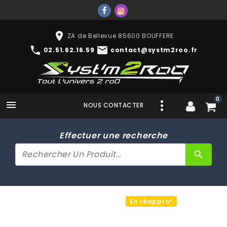
place
ZA de Bellevue 85600 BOUFFERE
phone
mail
02.51.62.16.59
contact@systm2roo.fr
0

NOUS CONTACTER
Effectuer une recherche
search
En réappro*