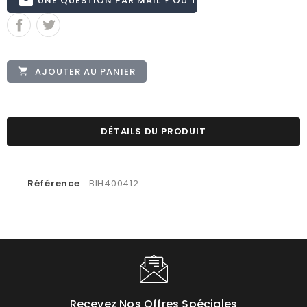
email
AJOUTER AU PANIER

DÉTAILS DU PRODUIT
Référence
BIH400412
Recevez Nos Offres Spéciales