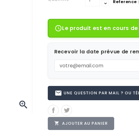
Reference :
Le produit est en cours d

Recevoir la date prévue de rem
email
UNE QUESTION PAR MAIL ? OU TÉL 

AJOUTER AU PANIER
