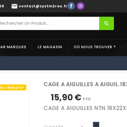
mail
59
contact@systm2roo.fr
search
PAR MARQUES
LE MAGASIN
OÙ NOUS TROUVER ?
CAGE A AIGUILLES A AIGUIL.1
En réappro*
15,90 €
TTC
CAGE A AIGUILLES NTN 18X22X
Quantité