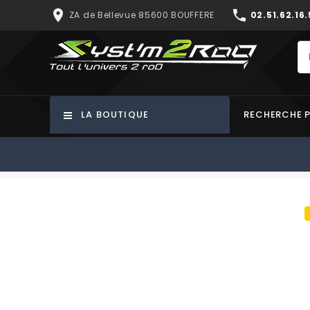
place
phone
ZA de Bellevue 85600 BOUFFERE
02.51.62.16.
LA BOUTIQUE
RECHERCHE 