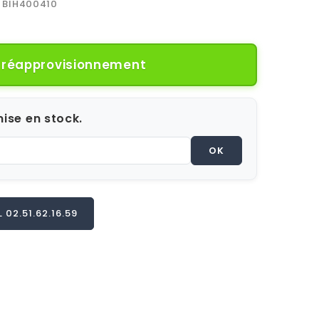
BIH400410
e réapprovisionnement
ise en stock.
OK
02.51.62.16.59