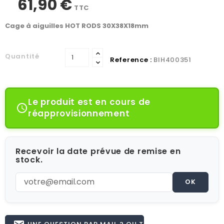
61,90 €
TTC
Cage à aiguilles HOT RODS 30X38X18mm
Quantité
Reference :
BIH400351
Le produit est en cours de

réapprovisionnement
Recevoir la date prévue de remise en
stock.
OK
UNE QUESTION PAR MAIL ? OU TÉL 02.51.62.16.59