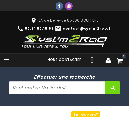
place
ZA de Bellevue 85600 BOUFFERE
phone
mail
02.51.62.16.59
contact@systm2roo.fr
0

NOUS CONTACTER
Effectuer une recherche
search
En réappro*