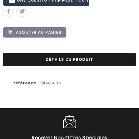
email
AJOUTER AU PANIER

DÉTAILS DU PRODUIT
Référence
BIH400351
Recevez Nos Offres Spéciales