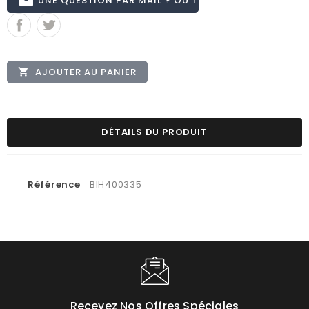
email
AJOUTER AU PANIER

DÉTAILS DU PRODUIT
Référence
BIH400335
Recevez Nos Offres Spéciales