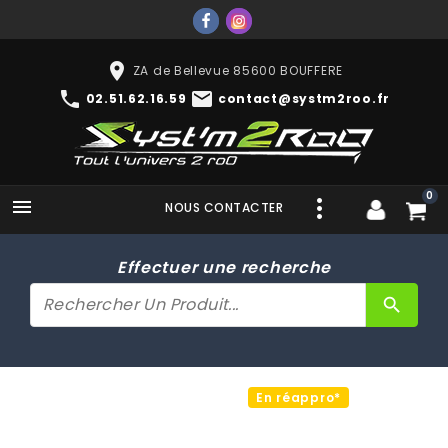
place
ZA de Bellevue 85600 BOUFFERE
phone
mail
02.51.62.16.59
contact@systm2roo.fr
0

NOUS CONTACTER
Effectuer une recherche
search
En réappro*