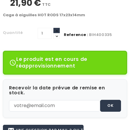
21,90 €
TTC
Cage à aiguilles HOT RODS 17x23x14mm
Quantité
Reference :
BIH400335
Le produit est en cours de

réapprovisionnement
Recevoir la date prévue de remise en
stock.
OK
UNE QUESTION PAR MAIL ? OU TÉL 02.51.62.16.59