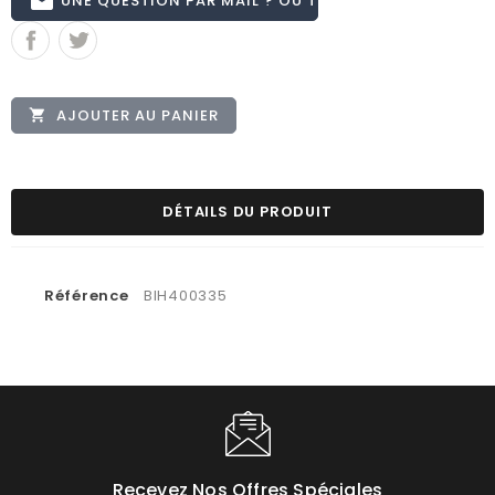
email
AJOUTER AU PANIER

DÉTAILS DU PRODUIT
Référence
BIH400335
Recevez Nos Offres Spéciales