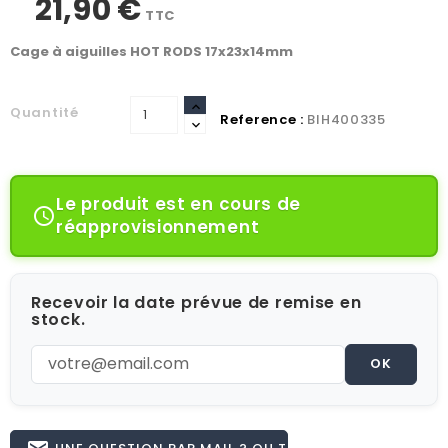
21,90 €
TTC
Cage à aiguilles HOT RODS 17x23x14mm
Quantité
Reference :
BIH400335
Le produit est en cours de

réapprovisionnement
Recevoir la date prévue de remise en
stock.
OK
UNE QUESTION PAR MAIL ? OU TÉL 02.51.62.16.59