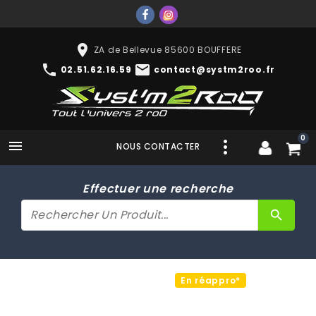
place
ZA de Bellevue 85600 BOUFFERE
phone
mail
02.51.62.16.59
contact@systm2roo.fr
0

NOUS CONTACTER
Effectuer une recherche
search
En réappro*