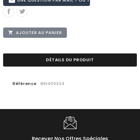
email
AJOUTER AU PANIER

DÉTAILS DU PRODUIT
Référence
BIH400334
Recevez Nos Offres Spéciales