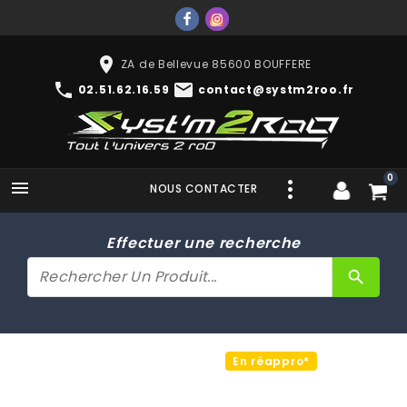
place
ZA de Bellevue 85600 BOUFFERE
phone
mail
02.51.62.16.59
contact@systm2roo.fr
0

NOUS CONTACTER
Effectuer une recherche
search
En réappro*