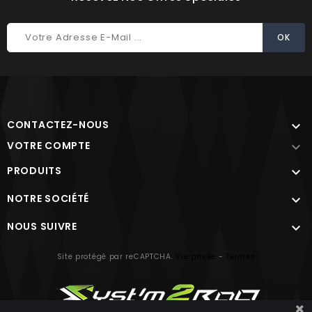
CONTACTEZ-NOUS

VOTRE COMPTE

PRODUITS

NOTRE SOCIÉTÉ

NOUS SUIVRE

Site protégé par reCAPTCHA.
Vie privée
-
Termes