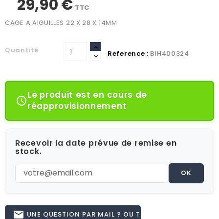
29,90 €
TTC
CAGE A AIGUILLES 22 X 28 X 14MM
Quantité
Reference :
BIH400324
Le produit est en cours de

réapprovisionnement
Recevoir la date prévue de remise en
stock.
OK
email
UNE QUESTION PAR MAIL ? OU TÉL 02.51.62.16.59