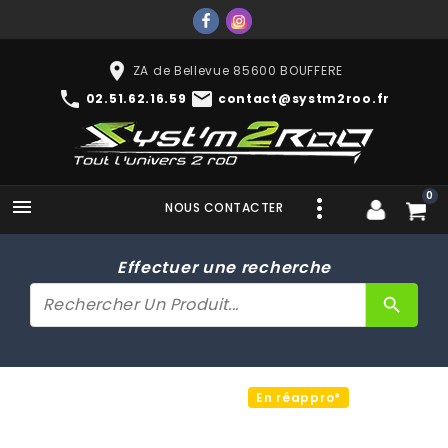
place
ZA de Bellevue 85600 BOUFFERE
phone
mail
02.51.62.16.59
contact@systm2roo.fr
0

NOUS CONTACTER
Effectuer une recherche
search
En réappro*