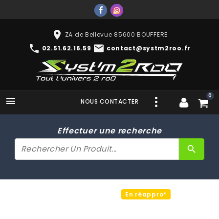
place
ZA de Bellevue 85600 BOUFFERE
phone
mail
02.51.62.16.59
contact@systm2roo.fr
0

NOUS CONTACTER
Effectuer une recherche
search
En réappro*