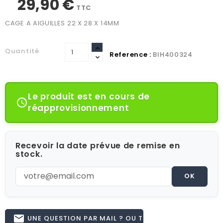
29,90 €
TTC
CAGE A AIGUILLES 22 X 28 X 14MM
Quantité
Reference :
BIH400324
Le produit est en cours de

réapprovisionnement
Recevoir la date prévue de remise en
stock.
OK
email
UNE QUESTION PAR MAIL ? OU TÉL 02.51.62.16.59