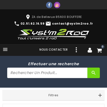
place
ZA de Bellevue 85600 BOUFFERE
phone
mail
02.51.62.16.59
contact@systm2roo.fr
0

NOUS CONTACTER
Effectuer une recherche
search
Filtres