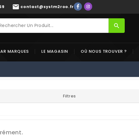
mail
59
contact@systm2roo.fr
search
PAR MARQUES
LE MAGASIN
OÙ NOUS TROUVER ?
Filtres
grément.