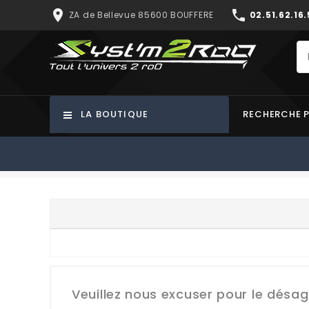
place
phone
ZA de Bellevue 85600 BOUFFERE
02.51.62.16.
LA BOUTIQUE
RECHERCHE 
Veuillez nous excuser pour le désa