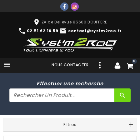
place
ZA de Bellevue 85600 BOUFFERE
phone
mail
02.51.62.16.59
contact@systm2roo.fr
0

NOUS CONTACTER
Effectuer une recherche
search
Filtres