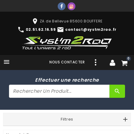
place
ZA de Bellevue 85600 BOUFFERE
phone
mail
02.51.62.16.59
contact@systm2roo.fr
0

NOUS CONTACTER
Effectuer une recherche
search
Filtres