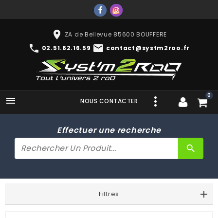
place
ZA de Bellevue 85600 BOUFFERE
phone
mail
02.51.62.16.59
contact@systm2roo.fr
0

NOUS CONTACTER
Effectuer une recherche
search
Filtres