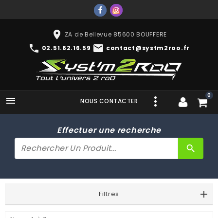
place
ZA de Bellevue 85600 BOUFFERE
phone
mail
02.51.62.16.59
contact@systm2roo.fr
0

NOUS CONTACTER
Effectuer une recherche
search
Filtres