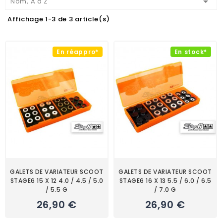

Nom, A à Z
Affichage 1-3 de 3 article(s)
En réappro*
En stock*
GALETS DE VARIATEUR SCOOT
GALETS DE VARIATEUR SCOOT
STAGE6 15 X 12 4.0 / 4.5 / 5.0
STAGE6 16 X 13 5.5 / 6.0 / 6.5
/ 5.5 G
/ 7.0 G
26,90 €
26,90 €