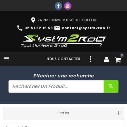
place
ZA de Bellevue 85600 BOUFFERE
phone
mail
02.51.62.16.59
contact@systm2roo.fr
0

NOUS CONTACTER
Effectuer une recherche
search
Filtres