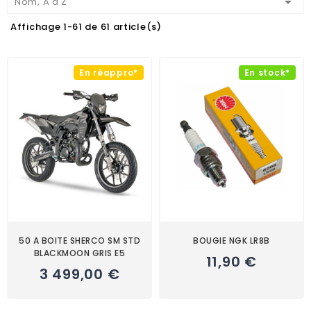

Nom, A à Z
Affichage 1-61 de 61 article(s)
En réappro*
En stock*
50 A BOITE SHERCO SM STD
BOUGIE NGK LR8B
BLACKMOON GRIS E5
11,90 €
3 499,00 €