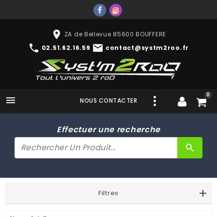
place
ZA de Bellevue 85600 BOUFFERE
phone
mail
02.51.62.16.59
contact@systm2roo.fr
0

NOUS CONTACTER
Effectuer une recherche
search
Filtres