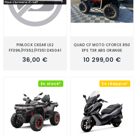
PINLOCK CKEAR LS2
QUAD CF MOTO CFORCE 850
FF396/FF352/FF351 DKS041
EPS T3R ABS ORANGE
36,00 €
10 299,00 €
En stock*
En réappro*