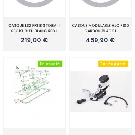
CASQUE LS2 FF818 STORM III
CASQUE MODULABLE HJC F100
SPORT BLEU BLANC RED L
CARBON BLACK L
219,00 €
459,90 €
En stock*
En réappro*