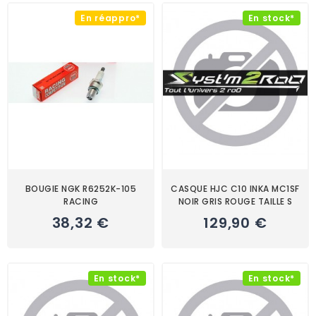
En réappro*
En stock*
BOUGIE NGK R6252K-105
CASQUE HJC C10 INKA MC1SF
RACING
NOIR GRIS ROUGE TAILLE S
38,32 €
129,90 €
En stock*
En stock*