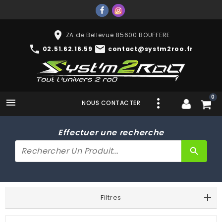
place
ZA de Bellevue 85600 BOUFFERE
phone
mail
02.51.62.16.59
contact@systm2roo.fr
0

NOUS CONTACTER
Effectuer une recherche
search
Filtres