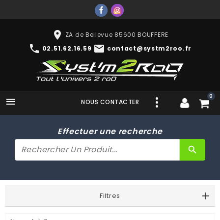
place
ZA de Bellevue 85600 BOUFFERE
phone
mail
02.51.62.16.59
contact@systm2roo.fr
0

NOUS CONTACTER
Effectuer une recherche
search
Filtres