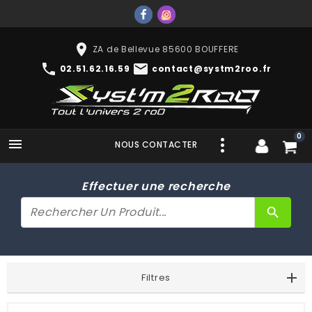
place
ZA de Bellevue 85600 BOUFFERE
phone
mail
02.51.62.16.59
contact@systm2roo.fr
0

NOUS CONTACTER
Effectuer une recherche
search
Filtres