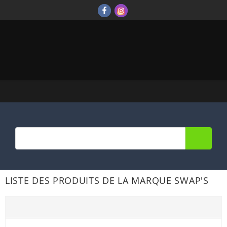
place
ZA de Bellevue 85600 BOUFFERE
phone
mail
02.51.62.16.59
contact@systm2roo.fr

NOUS CONTACTER
Effectuer une recherche
search
LISTE DES PRODUITS DE LA MARQUE SWAP'S
Filtres