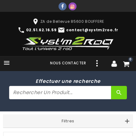
place
ZA de Bellevue 85600 BOUFFERE
phone
mail
02.51.62.16.59
contact@systm2roo.fr
0

NOUS CONTACTER
Effectuer une recherche
search
Filtres