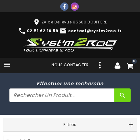
place
ZA de Bellevue 85600 BOUFFERE
phone
mail
02.51.62.16.59
contact@systm2roo.fr
0

NOUS CONTACTER
Effectuer une recherche
search
Filtres