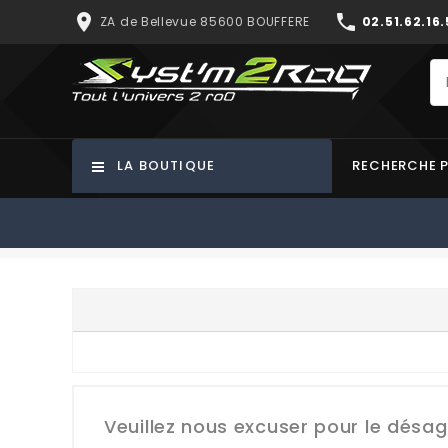
place
phone
ZA de Bellevue 85600 BOUFFERE
02.51.62.16.
LA BOUTIQUE
RECHERCHE 
Veuillez nous excuser pour le désa