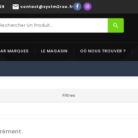
mail
59
contact@systm2roo.fr
search
PAR MARQUES
LE MAGASIN
OÙ NOUS TROUVER ?
Filtres
grément.