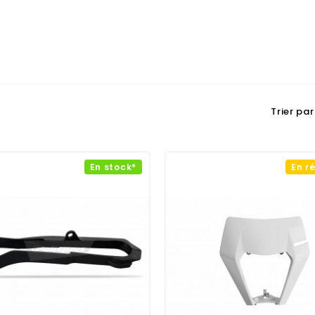
Trier par 
En stock*
En r