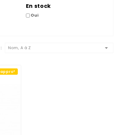
En stock
Oui

:
Nom, A à Z
éappro*