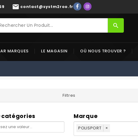
mail
59
contact@systm2roo.fr
search
PAR MARQUES
LE MAGASIN
OÙ NOUS TROUVER ?
Filtres
-catégories
Marque
POLISPORT
×