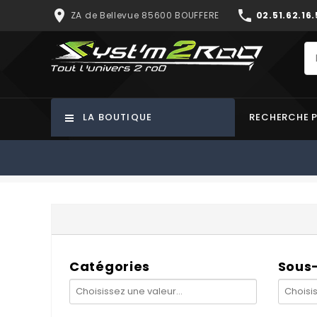
place
phone
ZA de Bellevue 85600 BOUFFERE
02.51.62.16.
LA BOUTIQUE
RECHERCHE 
Catégories
Sous