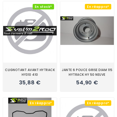
En stock*
En réappro*
CLIGNOTANT AVANT HYTRACK
JANTE 6 POUCE GRISE DIAM 115
HY310 410
HYTRACK HY 50 NEUVE
35,88 €
54,90 €
En réappro*
En réappro*