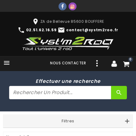
place
ZA de Bellevue 85600 BOUFFERE
phone
mail
02.51.62.16.59
contact@systm2roo.fr
0

NOUS CONTACTER
Effectuer une recherche
search
Filtres