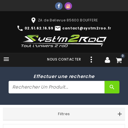
place
ZA de Bellevue 85600 BOUFFERE
phone
mail
02.51.62.16.59
contact@systm2roo.fr
0

NOUS CONTACTER
Effectuer une recherche
search
Filtres