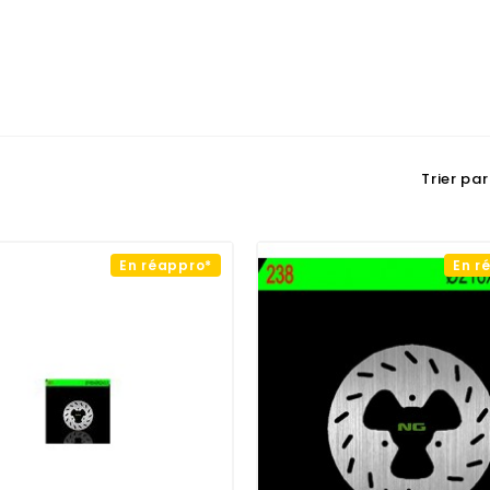
Trier par 
En réappro*
En r