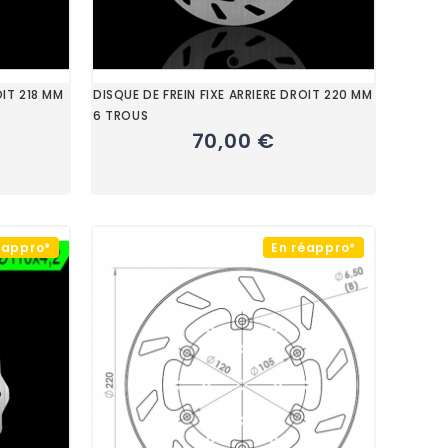
OIT 218 MM
DISQUE DE FREIN FIXE ARRIERE DROIT 220 MM
6 TROUS
70,00 €
éappro*
En réappro*