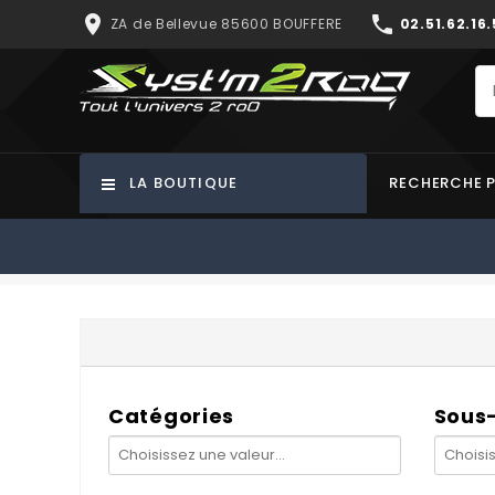
place
phone
ZA de Bellevue 85600 BOUFFERE
02.51.62.16.
LA BOUTIQUE
RECHERCHE 
Catégories
Sous