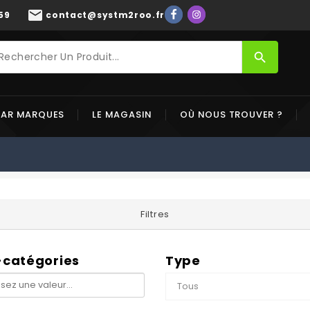
mail
59
contact@systm2roo.fr
search
PAR MARQUES
LE MAGASIN
OÙ NOUS TROUVER ?
Filtres
-catégories
Type