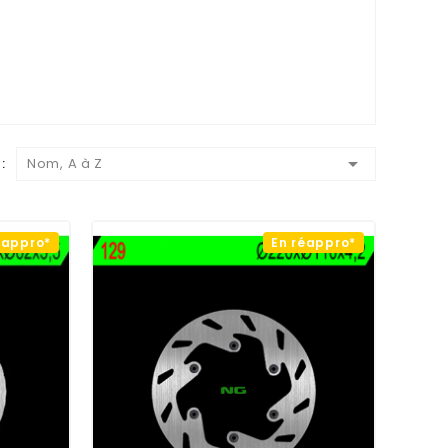

:
Nom, A à Z
éappro*
En réappro*