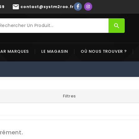
mail
59
contact@systm2roo.fr
search
PAR MARQUES
LE MAGASIN
OÙ NOUS TROUVER ?
Filtres
grément.