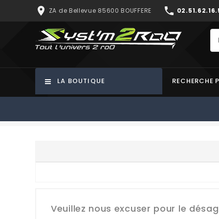
place
phone
ZA de Bellevue 85600 BOUFFERE
02.51.62.16.
LA BOUTIQUE
RECHERCHE 
Veuillez nous excuser pour le désa