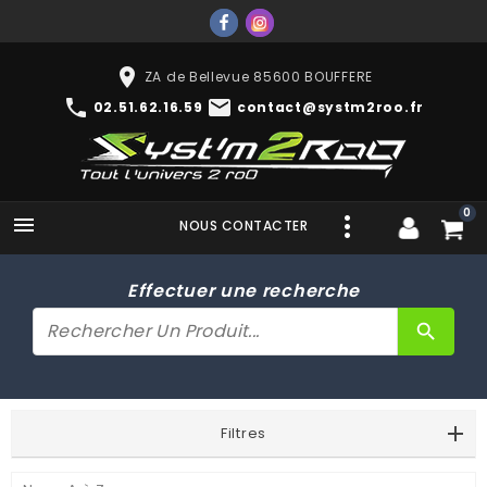
place
ZA de Bellevue 85600 BOUFFERE
phone
mail
02.51.62.16.59
contact@systm2roo.fr
0

NOUS CONTACTER
Effectuer une recherche
search
Filtres