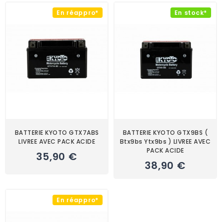
En réappro*
En stock*
BATTERIE KYOTO GTX7ABS
BATTERIE KYOTO GTX9BS (
LIVREE AVEC PACK ACIDE
Btx9bs Ytx9bs ) LIVREE AVEC
PACK ACIDE
35,90 €
38,90 €
En réappro*