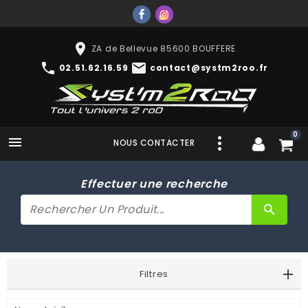
place
ZA de Bellevue 85600 BOUFFERE
phone
mail
02.51.62.16.59
contact@systm2roo.fr
0

NOUS CONTACTER
Effectuer une recherche
search
Filtres