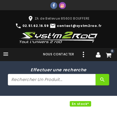
place
ZA de Bellevue 85600 BOUFFERE
phone
mail
02.51.62.16.59
contact@systm2roo.fr
0

NOUS CONTACTER
Effectuer une recherche
search
En stock*