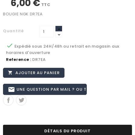
6,00 €
TTC
BOUGIE NGK DR7EA
Quantité

Expédié sous 24H/48h ou retrait en magasin aux
horaires d'ouverture
Reference :
DR7EA
AJOUTER AU PANIER

email
UNE QUESTION PAR MAIL ? OU TÉL 02.51.62.16.59
DÉTAILS DU PRODUIT