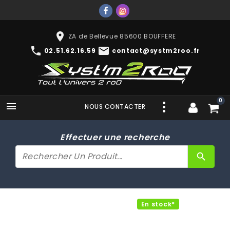
place
ZA de Bellevue 85600 BOUFFERE
phone
mail
02.51.62.16.59
contact@systm2roo.fr
0

NOUS CONTACTER
Effectuer une recherche
search
En stock*