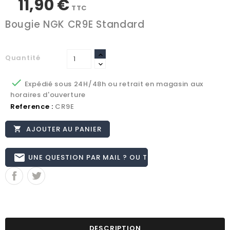
11,90 €
TTC
Bougie NGK CR9E Standard
Quantité

Expédié sous 24H/48h ou retrait en magasin aux
horaires d'ouverture
Reference :
CR9E
AJOUTER AU PANIER

email
UNE QUESTION PAR MAIL ? OU TÉL 02.51.62.16.59
DESCRIPTION