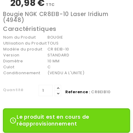
20,98 €
TTC
Bougie NGK CR8EIB-10 Laser Iridium
(4948)
Caractéristiques
Nom du Produit
BOUGIE
Utilisation du Produit
TOUS
Modèle du produit
CR 8EIB-10
Version
STANDARD
Diamètre
10 MM
Culot
C
Conditionnement
(VENDU A L'UNITE)
Quantité
Reference :
CR8EIB10
Le produit est en cours de

réapprovisionnement