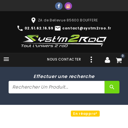
place
ZA de Bellevue 85600 BOUFFERE
phone
mail
02.51.62.16.59
contact@systm2roo.fr
0

NOUS CONTACTER
Effectuer une recherche
search
En réappro*