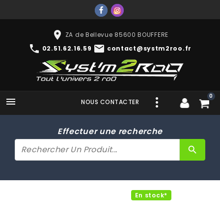
place
ZA de Bellevue 85600 BOUFFERE
phone
mail
02.51.62.16.59
contact@systm2roo.fr
0

NOUS CONTACTER
Effectuer une recherche
search
En stock*