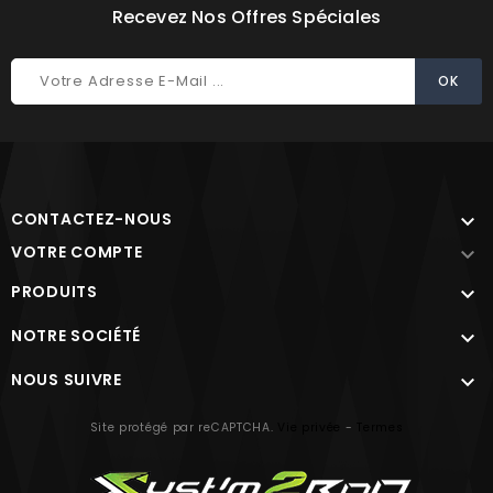
Recevez Nos Offres Spéciales
CONTACTEZ-NOUS

VOTRE COMPTE

PRODUITS

NOTRE SOCIÉTÉ

NOUS SUIVRE

Site protégé par reCAPTCHA.
Vie privée
-
Termes