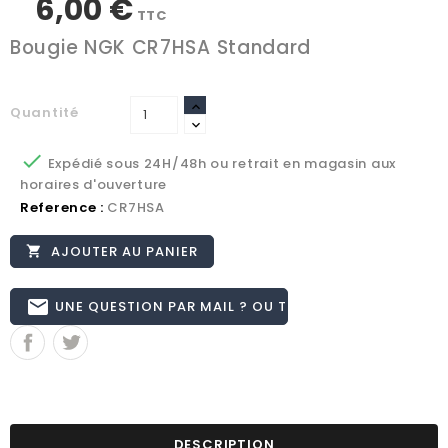
6,00 €
TTC
Bougie NGK CR7HSA Standard
Quantité

Expédié sous 24H/48h ou retrait en magasin aux
horaires d'ouverture
Reference :
CR7HSA
AJOUTER AU PANIER

email
UNE QUESTION PAR MAIL ? OU TÉL 02.51.62.16.59
DESCRIPTION