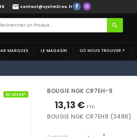
mail
59
contact@systm2roo.fr
search
PAR MARQUES
LE MAGASIN
OÙ NOUS TROUVER ?
BOUGIE NGK CR7EH-9
En stock*
13,13 €
TTC
BOUGIE NGK CR7EH9 (3486)
Quantité