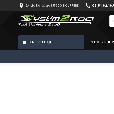
place
phone
ZA de Bellevue 85600 BOUFFERE
02.51.62.16.
LA BOUTIQUE
RECHERCHE 