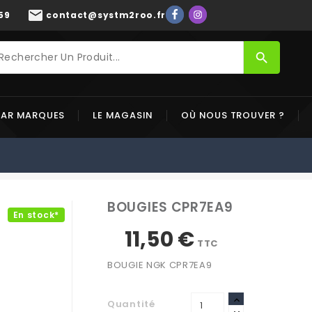
mail
59
contact@systm2roo.fr
search
PAR MARQUES
LE MAGASIN
OÙ NOUS TROUVER ?
BOUGIES CPR7EA9
En stock*
11,50 €
TTC
BOUGIE NGK CPR7EA9
Quantité