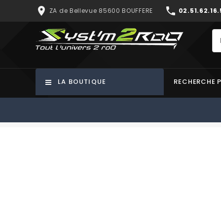
place
phone
ZA de Bellevue 85600 BOUFFERE
02.51.62.16.
LA BOUTIQUE
RECHERCHE 