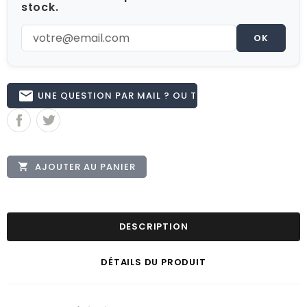
stock.
OK
email
UNE QUESTION PAR MAIL ? OU TÉL 02.51.62.16.59
AJOUTER AU PANIER

DESCRIPTION
DÉTAILS DU PRODUIT