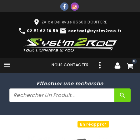
place
ZA de Bellevue 85600 BOUFFERE
phone
mail
02.51.62.16.59
contact@systm2roo.fr
0

NOUS CONTACTER
Effectuer une recherche
search
En réappro*