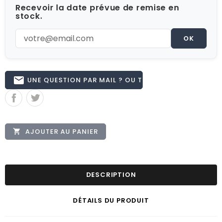
Recevoir la date prévue de remise en
stock.
OK
email
UNE QUESTION PAR MAIL ? OU TÉL 02.51.62.16.59
AJOUTER AU PANIER

DESCRIPTION
DÉTAILS DU PRODUIT