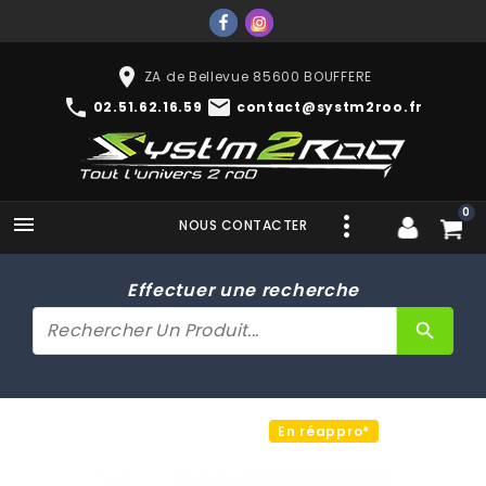
place
ZA de Bellevue 85600 BOUFFERE
phone
mail
02.51.62.16.59
contact@systm2roo.fr
0

NOUS CONTACTER
Effectuer une recherche
search
En réappro*