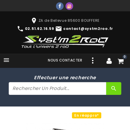
place
ZA de Bellevue 85600 BOUFFERE
phone
mail
02.51.62.16.59
contact@systm2roo.fr
0

NOUS CONTACTER
Effectuer une recherche
search
En réappro*