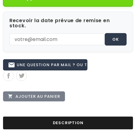
Recevoir la date prévue de remise en
stock.
OK
email
UNE QUESTION PAR MAIL ? OU TÉL 02.51.62.16.59
AJOUTER AU PANIER

DESCRIPTION