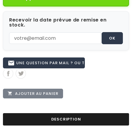
Recevoir la date prévue de remise en
stock.
OK
email
UNE QUESTION PAR MAIL ? OU TÉL 02.51.62.16.59
AJOUTER AU PANIER

DESCRIPTION