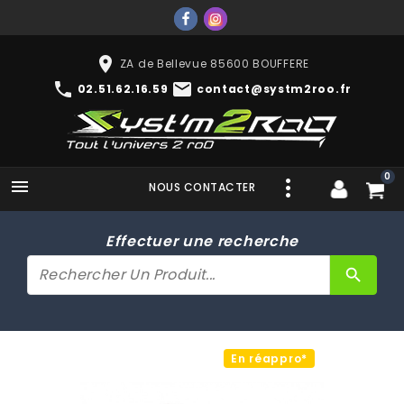
place
ZA de Bellevue 85600 BOUFFERE
phone
mail
02.51.62.16.59
contact@systm2roo.fr
0

NOUS CONTACTER
Effectuer une recherche
search
En réappro*