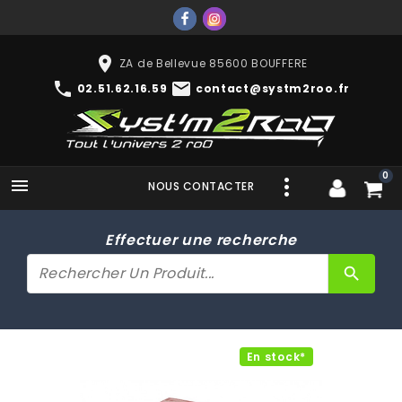
place
ZA de Bellevue 85600 BOUFFERE
phone
mail
02.51.62.16.59
contact@systm2roo.fr
0

NOUS CONTACTER
Effectuer une recherche
search
En stock*