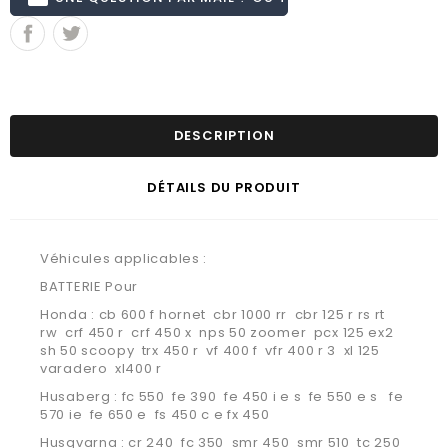
DESCRIPTION
DÉTAILS DU PRODUIT
Véhicules applicables :
BATTERIE Pour
Honda : cb 600 f hornet cbr 1000 rr cbr 125 r rs rt
rw crf 450 r crf 450 x nps 50 zoomer pcx 125 ex2
sh 50 scoopy trx 450 r vf 400 f vfr 400 r 3 xl 125
varadero xl400 r
Husaberg : fc 550 fe 390 fe 450 i e s fe 550 e s fe
570 ie fe 650 e fs 450 c e fx 450
Husqvarna : cr 240 fc 350 smr 450 smr 510 tc 250