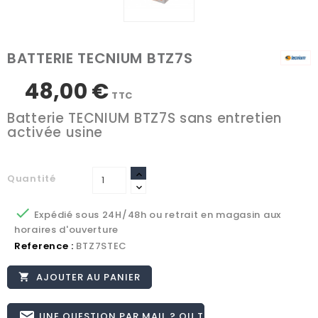
BATTERIE TECNIUM BTZ7S
48,00 €
TTC
Batterie TECNIUM BTZ7S sans entretien
activée usine
Quantité

Expédié sous 24H/48h ou retrait en magasin aux
horaires d'ouverture
Reference :
BTZ7STEC
AJOUTER AU PANIER

email
UNE QUESTION PAR MAIL ? OU TÉL 02.51.62.16.59