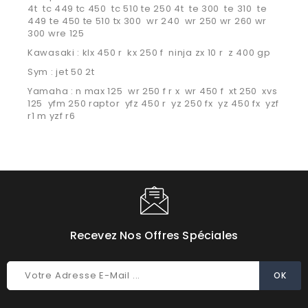
4t tc 449 tc 450 tc 510 te 250 4t te 300 te 310 te
449 te 450 te 510 tx 300 wr 240 wr 250 wr 260 wr
300 wre 125
Kawasaki : klx 450 r kx 250 f ninja zx 10 r z 400 gp
Sym : jet 50 2t
Yamaha : n max 125 wr 250 f r x wr 450 f xt 250 xvs
125 yfm 250 raptor yfz 450 r yz 250 fx yz 450 fx yzf
r1 m yzf r6
Recevez Nos Offres Spéciales