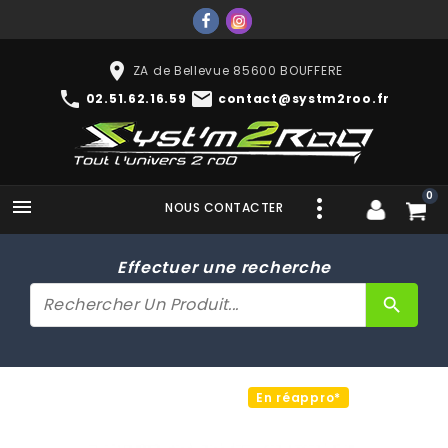
place
ZA de Bellevue 85600 BOUFFERE
phone
mail
02.51.62.16.59
contact@systm2roo.fr
0

NOUS CONTACTER
Effectuer une recherche
search
En réappro*