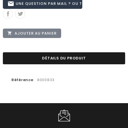
email
UNE QUESTION PAR MAIL ? OU TÉL 02.51.62.16.59
AJOUTER AU PANIER

DÉTAILS DU PRODUIT
Référence
8000833